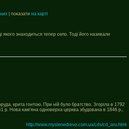
аних
| показати
на карті
ці якого знаходиться тепер село. Тоді його називали
руда, крита гонтою. При ній було братство. Згоріла в 1792
841 р. Нова кам'яна одноверха церква збудована в 1846 р.,
http://www.myslenedrevo.com.ua/cds/cd_aru.html