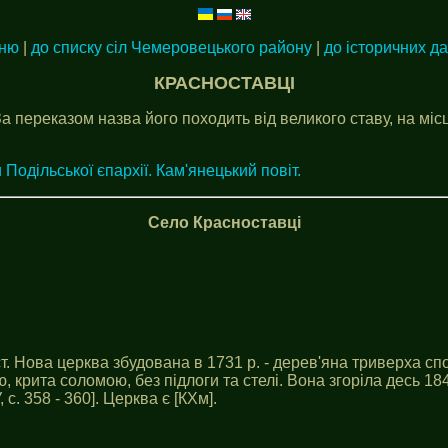
еню
|
до списку сіл Чемеровецького району
|
до історичних д
КРАСНОСТАВЦІ
За переказом назва його походить від великого ставу, на міс
 Подільської єпархії. Кам'янецький повіт.
Село Красноставці
т. Нова церква збудована в 1731 р. - дерев'яна триверха спо
ю, крита соломою, без підлоги та стелі. Вона згоріла десь 1
с. 358 - 360]. Церква є [КХм].