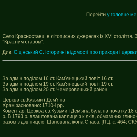
Перейти
у головне м
Село Красноставці в літописних джерелах із XVI століття. 
"Красним ставом".
Див.
Сіцінський Є. Історичні відомості про приходи і церкви
За адмін.поділом 16 ст. Кам'янецький повіт 16 ст.
За адмін.поділом 19 ст. Кам'янецький повіт 19 ст.
За адмін.поділом 20 ст. Чемеровецький район
Церква св.Кузьми і Дем'яна
Храм засновано: 1710-і рр.
Коментар: Церква св.Кузьми і Дем'яна була на початку 18 с
р. В 1793 р. влаштована каплиця з кілків, обмазаних глино
разом з дзвіницею. Шанована ікона Спаса. [ПЦ, с. 464; СКУ, 