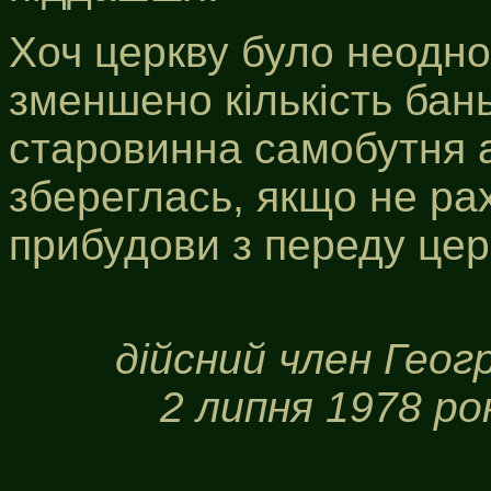
Хоч церкву було неодн
зменшено кількість бань 
старовинна самобутня а
збереглась, якщо не ра
прибудови з переду церк
дійсний член Гео
2 липня 1978 ро