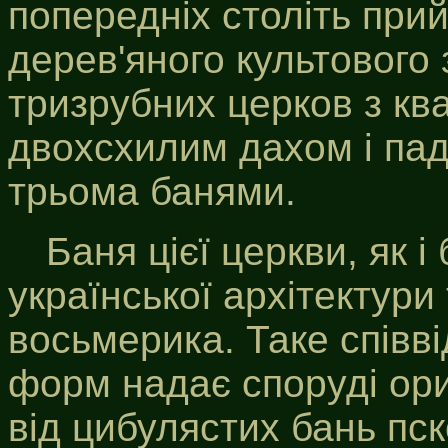
попередніх століть пр
дерев'яного культового 
тризрубних церков з кв
двохсхилим дахом і па
трьома банями.
Баня цієї церкви, як і
української архітектури
восьмерика. Таке співв
форм надає споруді ориг
від цибулястих бань пск