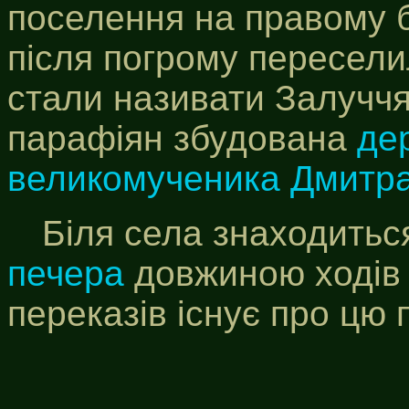
поселення на правому 
після погрому переселил
стали називати Залуччя
парафіян збудована
де
великомученика Дмитра
Біля села знаходитьс
печера
довжиною ходів у
переказів існує про цю 