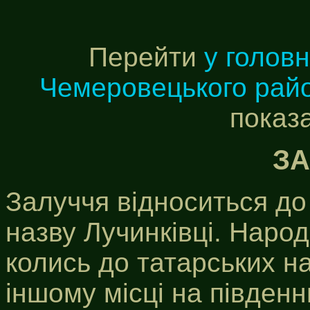
Перейти
у голов
Чемеровецького рай
показ
З
Залуччя відноситься до
назву Лучинківці. Наро
колись до татарських на
іншому місці на південн