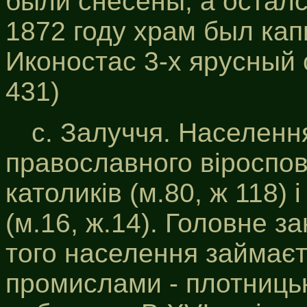
были снесены, а осталс
1872 году храм был ка
Иконостас 3-х ярусный 
431)
с. Залуччя. Населенн
православного віроспові
католиків (м.80, ж 118) 
(м.16, ж.14). Головне з
того населення займає
промислами - плотниць