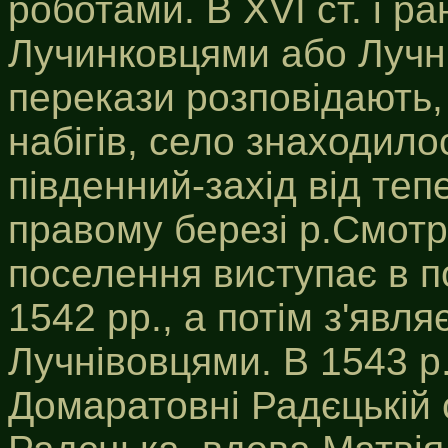
роботами. В ХVІ ст. і р
Лучинковцями або Лучн
перекази розповідають,
набігів, село знаходило
південний-захід від теп
правому березі р.Смотри
поселення виступає в п
1542 рр., а потім з'явл
Лучнівовцями. В 1543 р
Домаратовні Радєцькій 