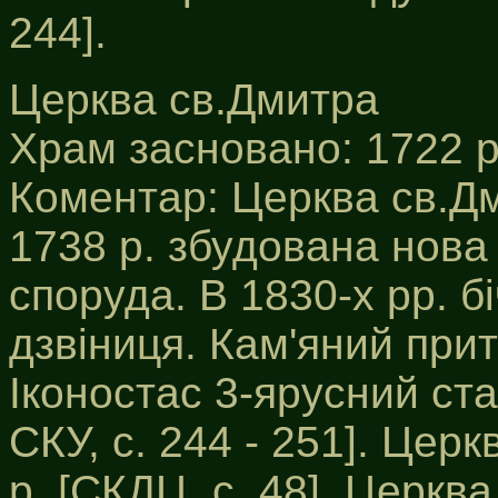
244].
Церква св.Дмитра
Храм засновано: 1722 р
Коментар: Церква св.Дм
1738 р. збудована нова
споруда. В 1830-х рр. б
дзвіниця. Кам'яний при
Іконостас 3-ярусний стар
СКУ, с. 244 - 251]. Цер
р. [СКДЦ, с. 48]. Церква