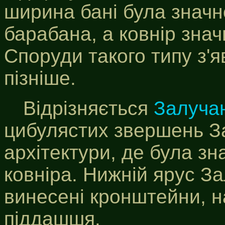
ширина бані була знач
барабана, а ковнір зна
Споруди такого типу з'я
пізніше.
Відрізняється
Залуча
цибулястих звершень З
архітектури, де була з
ковніра. Нижній ярус З
винесені кронштейни, н
піддашшя.