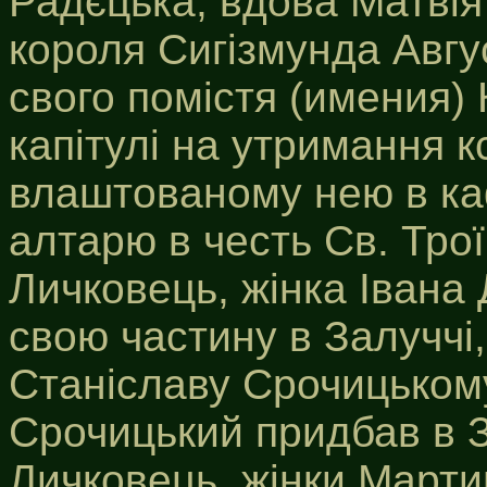
Радєцька, вдова Матвія
короля Сигізмунда Авгу
свого помістя (имения)
капітулі на утримання к
влаштованому нею в ка
алтарю в честь Св. Трої
Личковець, жінка Івана
свою частину в Залуччі
Станіславу Срочицькому,
Срочицький придбав в З
Личковець, жінки Марти