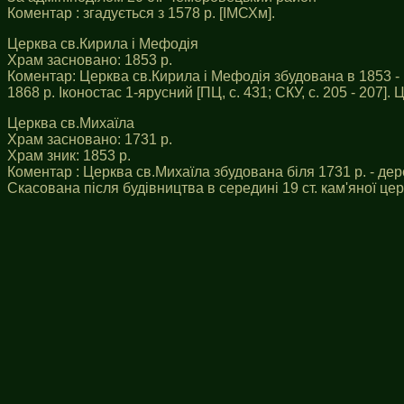
Коментар : згадується з 1578 р. [ІМСХм].
Церква св.Кирила і Мефодія
Храм засновано: 1853 р.
Коментар: Церква св.Кирила і Мефодія збудована в 1853 - 
1868 р. Іконостас 1-ярусний [ПЦ, с. 431; СКУ, с. 205 - 207].
Церква св.Михаїла
Храм засновано: 1731 р.
Храм зник: 1853 р.
Коментар : Церква св.Михаїла збудована біля 1731 р. - де
Скасована після будівництва в середині 19 ст. кам'яної цер