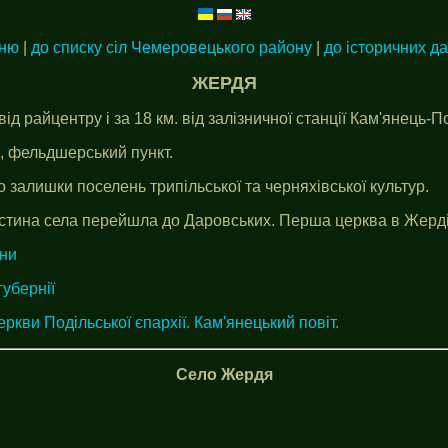
еню
|
до списку сіл Чемеровецького району
|
до історичних д
ЖЕРДЯ
від райцентру і за 18 км. від залізничної станції Кам'янець-
и, фельдшерський пункт.
 залишки поселень трипільської та черняхівської культур.
астина села перейшла до Даровських. Перша церква в Жерді
йни
губернії
еркви Подільської єпархії. Кам'янецький повіт.
Село Жердя