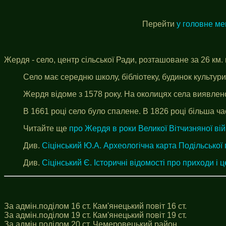
Перейти
у головне м
Жердя - село, центр сільської Ради, розташоване за 26 км. 
Село має середню школу, бібліотеку, будинок культур
Жердя відоме з 1578 року. На околицях села виявлено
В 1661 році село було спалене. В 1826 році більша ч
Читайте ще
про Жердя в роки Великої Вітчизняної ві
Див.
Сіцінський Ю.А. Археологічна карта Подільської 
Див.
Сіцінський Є. Історичні відомості про приходи і ц
За адмін.поділом 16 ст. Кам'янецький повіт 16 ст.
За адмін.поділом 19 ст. Кам'янецький повіт 19 ст.
За адмін.поділом 20 ст. Чемеровецький район