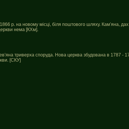
1866 р. на новому місці, біля поштового шляху. Кам'яна, дах
 Церкви нема [КХм].
рев'яна триверха споруда. Нова церква збудована в 1787 - 1
кви. [СКУ]