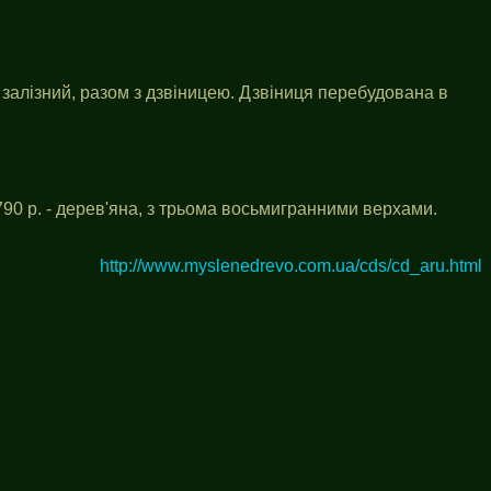
 залізний, разом з дзвіницею. Дзвіниця перебудована в
790 р. - дерев'яна, з трьома восьмигранними верхами.
http://www.myslenedrevo.com.ua/cds/cd_aru.html