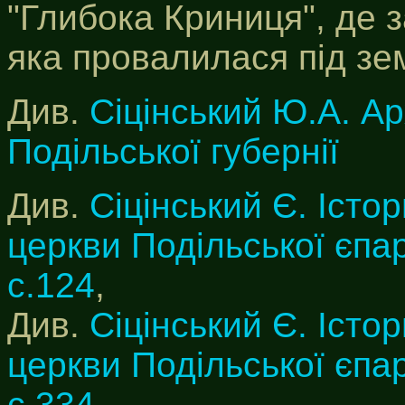
"Глибока Криниця", де 
яка провалилася під зе
Див.
Сіцінський Ю.А. Ар
Подільської губернії
Див.
Сіцінський Є. Істор
церкви Подільської єпар
с.124
,
Див.
Сіцінський Є. Істор
церкви Подільської єпар
с.334
.