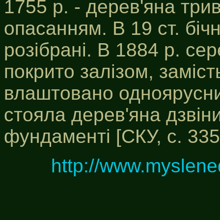
1755 р. - дерев'яна тр
опасанням. В 19 ст. біч
розібрані. В 1884 р. се
покрито залізом, заміст
влаштовано одноярусни
стояла дерев'яна дзвін
фундаменті [СКУ, с. 335
http://www.myslene