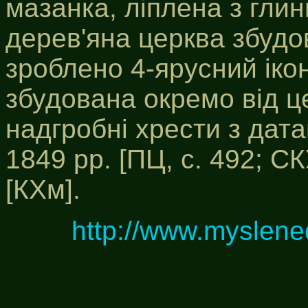
мазанка, ліплена з гли
дерев'яна церква збудов
зроблено 4-ярусний іко
збудована окремо від це
надгробні хрести з дата
1849 рр. [ПЦ, с. 492; СК
[КХм].
http://www.myslene