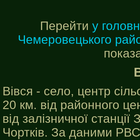
Перейти
у голов
Чемеровецького рай
показ
Вівся - село, центр сіл
20 км. від районного цен
від залізничної станції 
Чортків. За даними РВС 