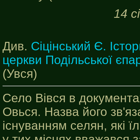
14 с
Див.
Сіцінський Є. Істор
церкви Подільської єпар
(Увся)
Село Вівся в документа
Овься. Назва його зв'я
існуванням селян, які їли
у тих місцях вважався з