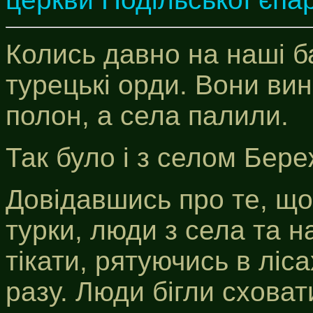
Колись давно на наші ба
турецькі орди. Вони ви
полон, а села палили.
Так було і з селом Бер
Довідавшись про те, щ
турки, люди з села та н
тікати, рятуючись в ліса
разу. Люди бігли сховат