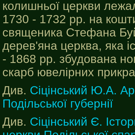
колишньої церкви лежал
1730 - 1732 рр. на кошт
священика Стефана Буй
дерев'яна церква, яка і
- 1868 рр. збудована но
скарб ювелірних прикрас І
Див.
Сіцінський Ю.А. Ар
Подільської губернії
Див.
Сіцінський Є. Істор
церкви Подільської єпар