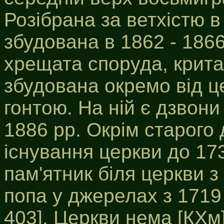
Розібрана за ветхістю в
збудована в 1862 - 1866
хрещата споруда, крита
збудована окремо від це
гонтою. На ній є дзвони
1886 рр. Окрім старого 
існування церкви до 173
пам'ятник біля церкви з
попа у джерелах з 1719 р
403]. Церкви нема [КХм]