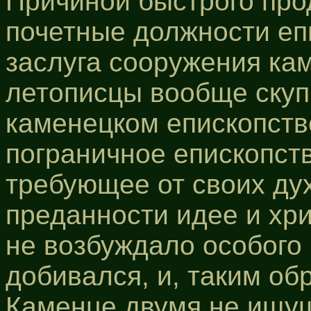
Причиной быстрого про
почетные должности еп
заслуга сооружения кам
летописцы вообще скуп
каменецком епископстве
пограничное епископст
требующее от своих ду
преданности идее и хр
не возбуждало особого 
добивался, и, таким об
Каменце двумя не ищу