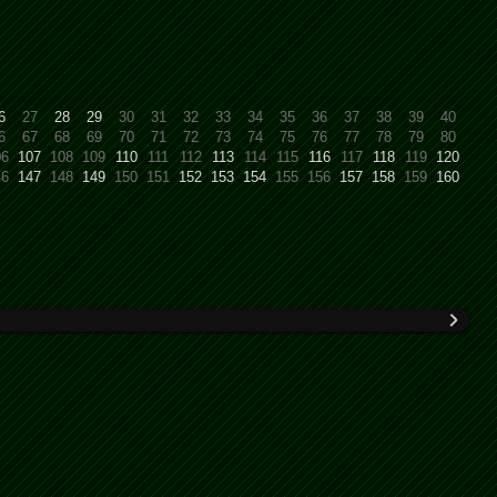
6
27
28
29
30
31
32
33
34
35
36
37
38
39
40
6
67
68
69
70
71
72
73
74
75
76
77
78
79
80
06
107
108
109
110
111
112
113
114
115
116
117
118
119
120
46
147
148
149
150
151
152
153
154
155
156
157
158
159
160