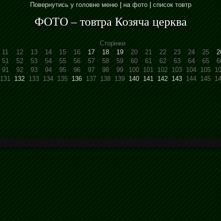
Повернутись у головне меню
|
на фото
|
список товтр
ФОТО – товтра Козяча церква
Сторінки
11
12
13
14
15
16
17
18
19
20
21
22
23
24
25
2
51
52
53
54
55
56
57
58
59
60
61
62
63
64
65
6
91
92
93
94
95
96
97
98
99
100
101
102
103
104
105
1
131
132
133
134
135
136
137
138
139
140
141
142
143
144
145
1