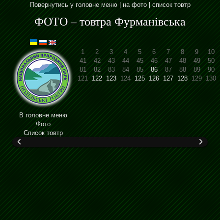
Повернутись у головне меню
|
на фото
|
список товтр
ФОТО – товтра Фурманівська
1
2
3
4
5
6
7
8
9
10
41
42
43
44
45
46
47
48
49
50
81
82
83
84
85
86
87
88
89
90
121
122
123
124
125
126
127
128
129
130
В головне меню
Фото
Cписок товтр