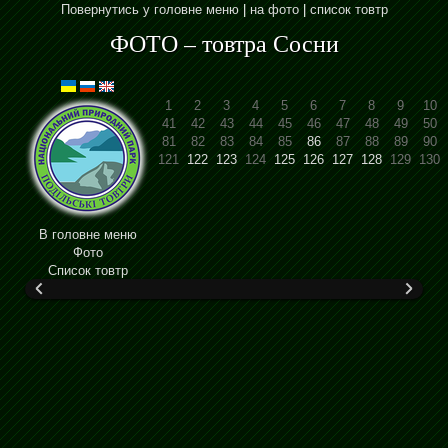
Повернутись у головне меню
|
на фото
|
список товтр
ФОТО – товтра Сосни
1
2
3
4
5
6
7
8
9
10
41
42
43
44
45
46
47
48
49
50
81
82
83
84
85
86
87
88
89
90
121
122
123
124
125
126
127
128
129
130
В головне меню
Фото
Cписок товтр