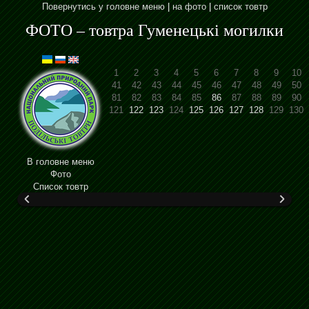
Повернутись у головне меню
|
на фото
|
список товтр
ФОТО – товтра Гуменецькі могилки
1
2
3
4
5
6
7
8
9
10
41
42
43
44
45
46
47
48
49
50
81
82
83
84
85
86
87
88
89
90
121
122
123
124
125
126
127
128
129
130
В головне меню
Фото
Cписок товтр