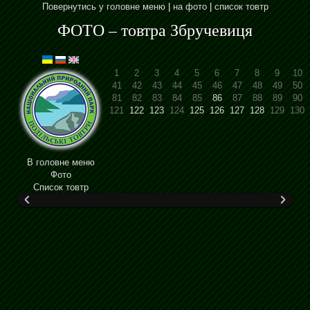
Повернутись у головне меню
|
на фото
|
список товтр
ФОТО – товтра Збручевиця
1
2
3
4
5
6
7
8
9
10
41
42
43
44
45
46
47
48
49
50
81
82
83
84
85
86
87
88
89
90
121
122
123
124
125
126
127
128
129
130
В головне меню
Фото
Cписок товтр