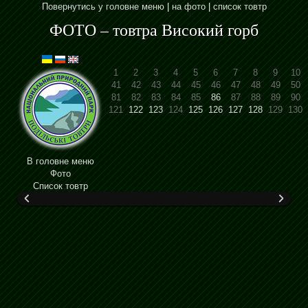
Повернутись у головне меню
|
на фото
|
список товтр
ФОТО – товтра Високий горб
1
2
3
4
5
6
7
8
9
10
41
42
43
44
45
46
47
48
49
50
81
82
83
84
85
86
87
88
89
90
121
122
123
124
125
126
127
128
129
130
В головне меню
Фото
Cписок товтр