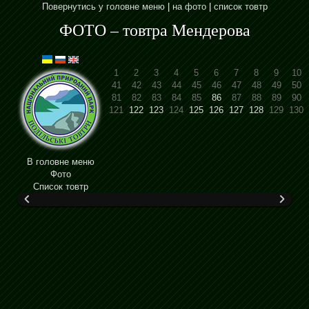
Повернутись у головне меню
|
на фото
|
список товтр
ФОТО – товтра Мендерова
1
2
3
4
5
6
7
8
9
10
41
42
43
44
45
46
47
48
49
50
81
82
83
84
85
86
87
88
89
90
121
122
123
124
125
126
127
128
129
130
В головне меню
Фото
Cписок товтр