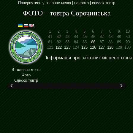
Повернутись у головне меню
|
на фото
|
список товтр
ФОТО – товтра Сорочинська
1
2
3
4
5
6
7
8
9
10
41
42
43
44
45
46
47
48
49
50
81
82
83
84
85
86
87
88
89
90
121
122
123
124
125
126
127
128
129
130
Інформація про
заказник місцевого зн
В головне меню
Фото
Cписок товтр