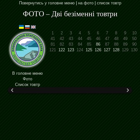
Повернутись у головне меню
|
на фото
|
список товтр
ФОТО – Дві безіменні товтри
1
2
3
4
5
6
7
8
9
10
41
42
43
44
45
46
47
48
49
50
81
82
83
84
85
86
87
88
89
90
121
122
123
124
125
126
127
128
129
130
В головне меню
Фото
Cписок товтр