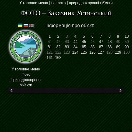
У головне меню
|
на фото
|
природоохоронні об'єкти
ФОТО – Заказник Устянський
Інформація про об'єкт
.
1
2
3
4
5
6
7
8
9
10
41
42
43
44
45
46
47
48
49
50
81
82
83
84
85
86
87
88
89
90
121
122
123
124
125
126
127
128
129
130
161
162
У головне меню
Фото
Природоохоронні
об'єкти