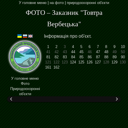
У головне меню
|
на фото
|
природоохоронні об'єкти
ФОТО – Заказник "Товтра
Вербецька"
Інформація про об'єкт
.
1
2
3
4
5
6
7
8
9
10
41
42
43
44
45
46
47
48
49
50
81
82
83
84
85
86
87
88
89
90
121
122
123
124
125
126
127
128
129
130
161
162
У головне меню
Фото
Природоохоронні
об'єкти