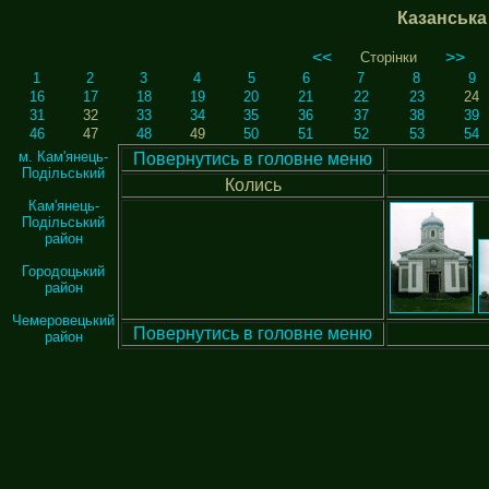
Казанська 
<<
>>
Сторінки
1
2
3
4
5
6
7
8
9
16
17
18
19
20
21
22
23
24
31
32
33
34
35
36
37
38
39
46
47
48
49
50
51
52
53
54
м. Кам'янець-
Повернутись в головне меню
Подільський
Колись
Кам'янець-
Подільський
район
Городоцький
район
Чемеровецький
Повернутись в головне меню
район