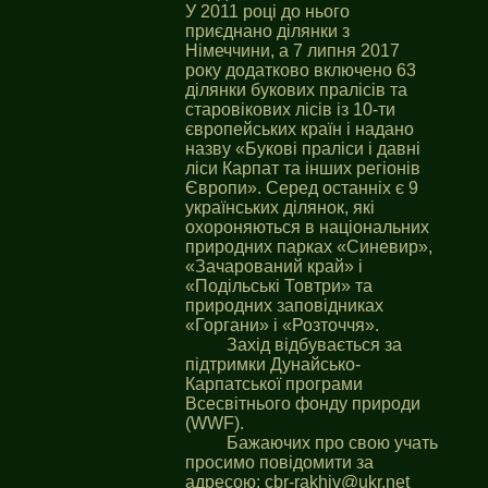
У 2011 році до нього
приєднано ділянки з
Німеччини, а 7 липня 2017
року додатково включено 63
ділянки букових пралісів та
старовікових лісів із 10-ти
європейських країн і надано
назву «Букові праліси і давні
ліси Карпат та інших регіонів
Європи». Серед останніх є 9
українських ділянок, які
охороняються в національних
природних парках «Синевир»,
«Зачарований край» і
«Подільські Товтри» та
природних заповідниках
«Горгани» і «Розточчя».
Захід відбувається за
підтримки Дунайсько-
Карпатської програми
Всесвітнього фонду природи
(WWF).
Бажаючих про свою учать
просимо повідомити за
адресою:
cbr-rakhiv@ukr.net