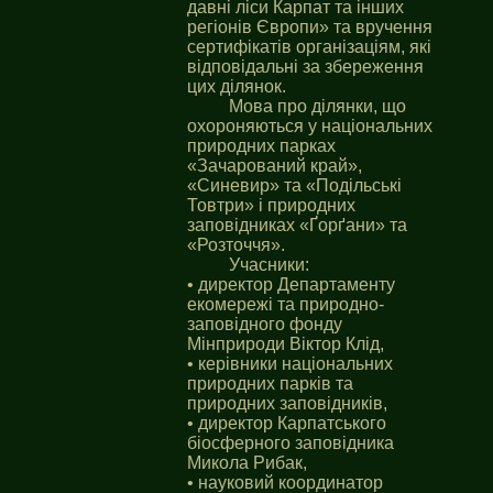
давні ліси Карпат та інших
регіонів Європи» та вручення
сертифікатів організаціям, які
відповідальні за збереження
цих ділянок.
Мова про ділянки, що
охороняються у національних
природних парках
«Зачарований край»,
«Синевир» та «Подільські
Товтри» і природних
заповідниках «Ґорґани» та
«Розточчя».
Учасники:
• директор Департаменту
екомережі та природно-
заповідного фонду
Мінприроди Віктор Клід,
• керівники національних
природних парків та
природних заповідників,
• директор Карпатського
біосферного заповідника
Микола Рибак,
• науковий координатор