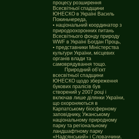
процесу розширення
Всесвітньої спадщини
ЮНЕСКО в Україні Василь
Покиньчереда,
• національний координатор з
природоохоронних питань
Всесвітнього фонду природу
WWF в Україні Богдан Проць,
• представники Міністерства
культури України, місцевих
органів влади та
самоврядування тощо.
Природний об’єкт
всесвітньої спадщини
ЮНЕСКО щодо збереження
букових пралісів був
створений у 2007 році і
включав лише ділянки України,
що охороняються в
Карпатському біосферному
заповіднику, Ужанському
національному природному
парку та регіональному
ландшафтному парку
«Надсянський» і Словаччини.