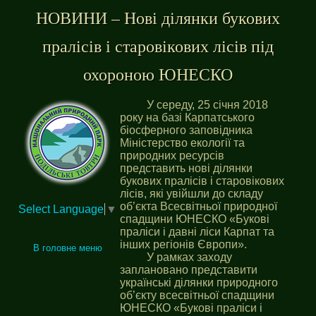
НОВИНИ – Нові ділянки букових
пралісів і старовікових лісів під
охороною ЮНЕСКО
У середу, 25 січня 2018
року на базі Карпатського
біосферного заповідника
Міністерство екології та
природних ресурсів
представить нові ділянки
букових пралісів і старовікових
лісів, які увійшли до складу
об’єкта Всесвітньої природної
Select Language
▼
спадщини ЮНЕСКО «Букові
праліси і давні ліси Карпат та
інших регіонів Європи».
В головне меню
У рамках заходу
заплановано представити
українські ділянки природного
об’єкту всесвітньої спадщини
ЮНЕСКО «Букові праліси і