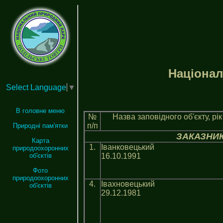
Нацiонал
Select Language
▼
В головне меню
№
Назва заповiдного об'єкту, рi
п/п
Природні пам'ятки
ЗАКАЗНИ
Карта
1.
Іванковецький
природоохоронних
16.10.1991
об'єктів
Фото
природоохоронних
4.
Iвахновецький
об'єктів
29.12.1981