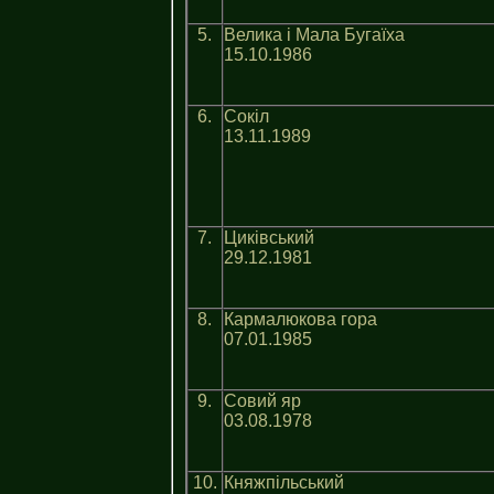
5.
Велика i Мала Бугаїха
15.10.1986
6.
Сокіл
13.11.1989
7.
Циківський
29.12.1981
8.
Кармалюкова гора
07.01.1985
9.
Совий яр
03.08.1978
10.
Княжпільський