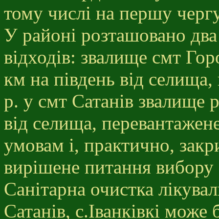
тому числі на першу чергу
У районі розташовано два
відходів: звалище смт Гор
км на південь від селища,
р. у смт Сатанів звалище 
від селища, перевантажене
умовам і, практично, закр
вирішене питання вибору з
Санітарна очистка лікува
Сатанів, с.Іванківкі може