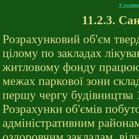
У головн
11.2.3. Са
Розрахунковий об'єм твер
цілому по закладах лікува
житловому фонду працююч
межах паркової зони складе
першу чергу будівництва 1
Розрахунки об'ємів побуто
адміністративним районам
оздоровчим закладам, від