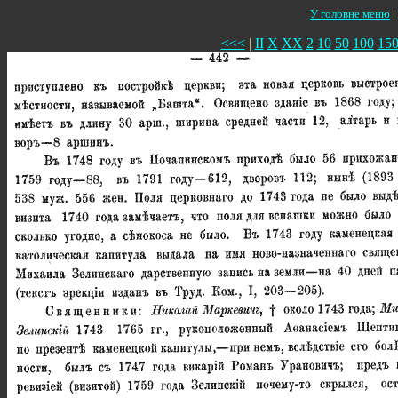
У головне меню
|
<<<
|
II
X
XX
2
10
50
100
15