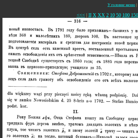
У головне меню
|
<<<
|
II
X
XX
2
10
50
100
15