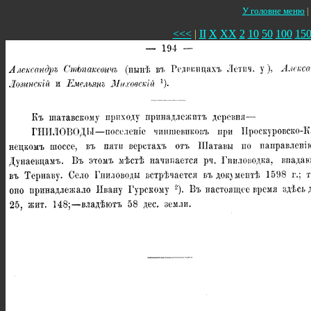
У головне меню
|
<<<
|
II
X
XX
2
10
50
100
15