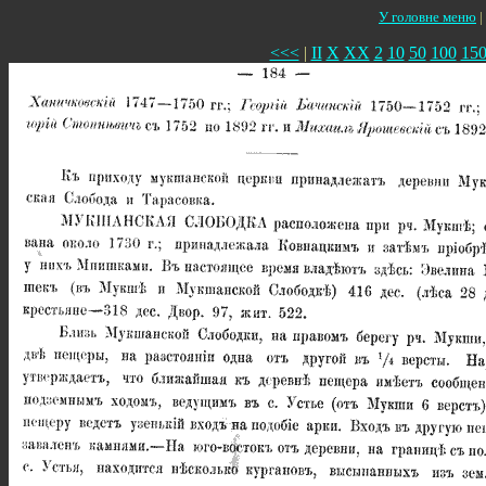
У головне меню
|
<<<
|
II
X
XX
2
10
50
100
15