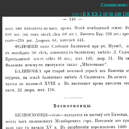
У головне меню
|
<<<
|
II
X
XX
2
10
50
100
15