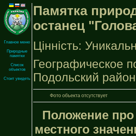
Памятка природ
останец "Голова
Цінність: Уникаль
Главное меню
Природные
памятки
Географическое по
Список
объектов
Подольский район
Стоит увидеть
Фото объекта отсутствует
Положение про
местного значен