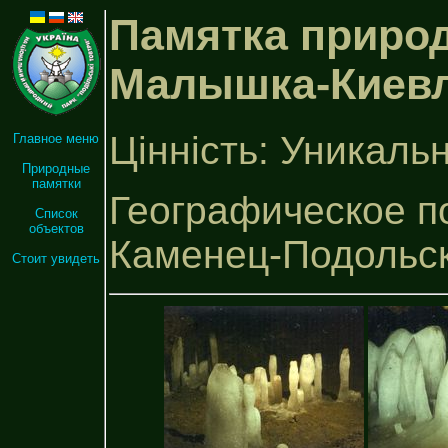
Памятка приро
Малышка-Киевл
Цінність: Уникаль
Главное меню
Природные
памятки
Географическое по
Список
объектов
Каменец-Подольс
Стоит увидеть