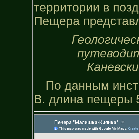
территории в поз
Пещера представл
Геологичес
путеводите
Каневский
По данным инст
В. длина пещеры 