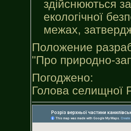
здійснюються з
екологічної без
межах, затверд
Положение разраб
"Про природно-за
Погоджено:
Голова селищної 