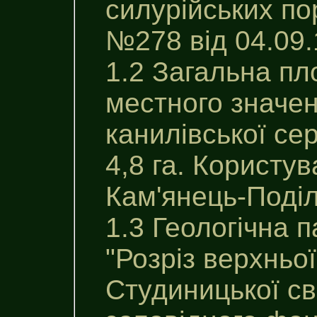
силурійських по
№278 від 04.09.
1.2 Загальна пл
местного значен
канилiвської се
4,8 га. Користу
Кам'янець-Поділ
1.3 Геологічна 
"Розріз верхньої
Студиницької св