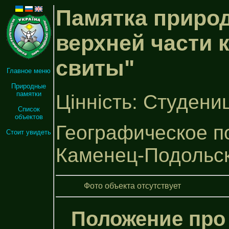
Памятка природ
верхней части 
свиты"
Главное меню
Природные
памятки
Цінність: Студени
Список
объектов
Географическое п
Стоит увидеть
Каменец-Подольс
Фото объекта отсутствует
Положение про