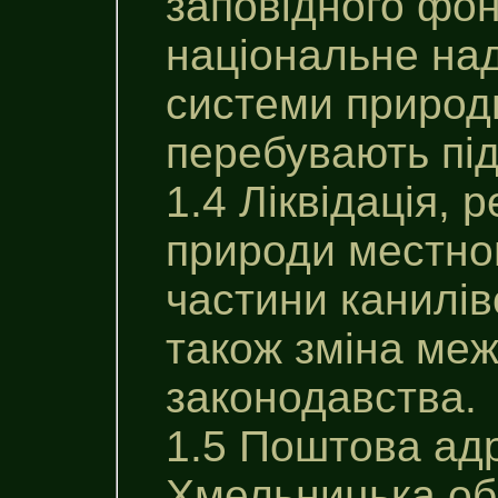
заповiдного фон
національне на
системи природн
перебувають пі
1.4 Ліквідація, 
природи местног
частини канилiвс
також зміна меж
законодавства.
1.5 Поштова ад
Хмельницька об