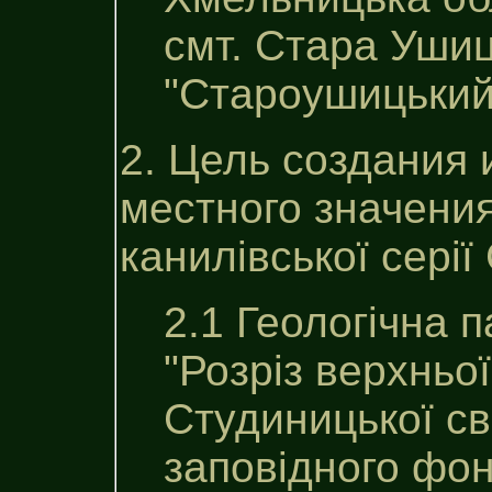
смт. Стара Уши
"Староушицький
2. Цель создания 
местного значения
канилiвської серії
2.1 Геологічна 
"Розріз верхньої
Студиницької св
заповiдного фон