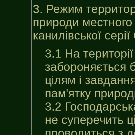
3. Режим территор
природи местного 
канилiвської серії
3.1 На територі
забороняється б
цілям i завдан
пам'ятку природ
3.2 Господарська
не суперечить ц
проводиться з 