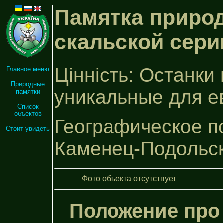
Памятка природ
скальской сери
Цінність: Останки
Главное меню
Природные
уникальные для е
памятки
Список
объектов
Географическое по
Стоит увидеть
Каменец-Подольс
Фото объекта отсутствует
Положение про