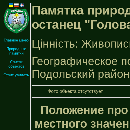
Памятка природ
останец "Голов
Цінність: Живопис
Главное меню
Природные
памятки
Географическое по
Список
объектов
Подольский район
Стоит увидеть
Фото объекта отсутствует
Положение про
местного значен