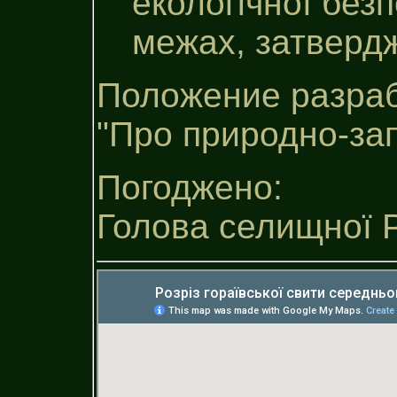
екологічної без
межах, затверд
Положение разраб
"Про природно-за
Погоджено:
Голова селищної 