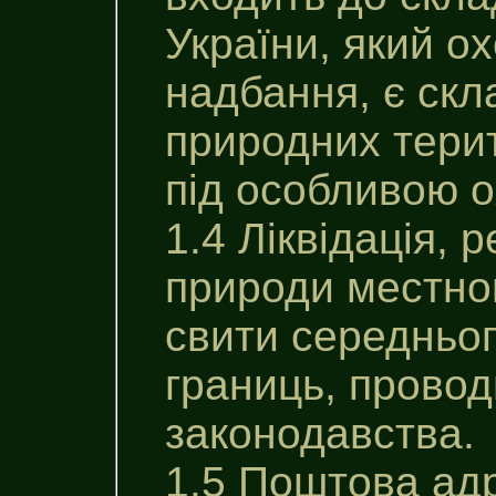
України, який о
надбання, є ск
природних терит
під особливою 
1.4 Ліквідація, 
природи местног
свити середньог
границь, провод
законодавства.
1.5 Поштова ад