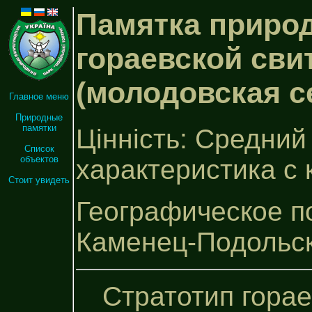
Памятка природ
гораевской сви
(молодовская с
Главное меню
Природные
памятки
Цінність: Средний
Список
объектов
характеристика с
Стоит увидеть
Географическое по
Каменец-Подольс
Стратотип горае