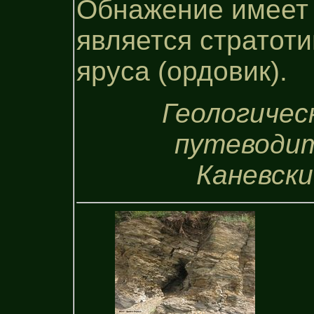
Обнажение имеет 
является стратоти
яруса (ордовик).
Геологичес
путеводите
Каневский