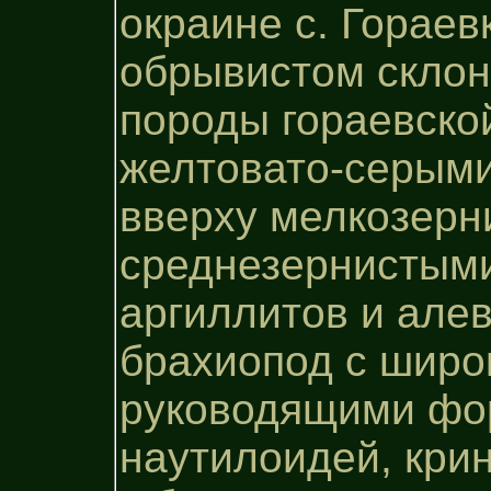
окраине с. Гораев
обрывистом склон
породы гораевско
желтовато-серыми
вверху мелкозерн
среднезернистыми 
аргиллитов и алев
брахиопод с широ
руководящими фор
наутилоидей, крин