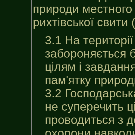
природи местного 
рихтiвської свити (
3.1 На територі
забороняється б
цілям i завдан
пам'ятку природ
3.2 Господарська
не суперечить ц
проводиться з 
охорони навкол