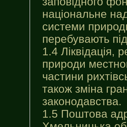
заповiдного фон
національне на
системи природн
перебувають пі
1.4 Ліквідація, 
природи местног
частини рихтiвсь
також зміна гра
законодавства.
1.5 Поштова ад
Хмельницька об