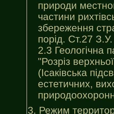
природи местног
частини рихтiвсь
збереження стр
порід. Ст.27 З.У
2.3 Геологічна 
"Розріз верхньої
(Iсакiвська пiдс
естетичних, вих
природоохоронни
3. Режим территор