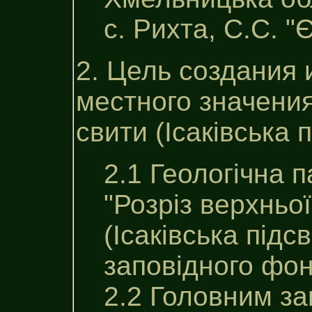
с. Рихта, С.С. "
2. Цель создания 
местного значения
свити (Iсакiвська п
2.1 Геологічна 
"Розріз верхньої
(Iсакiвська пiдс
заповiдного фон
2.2 Головним за