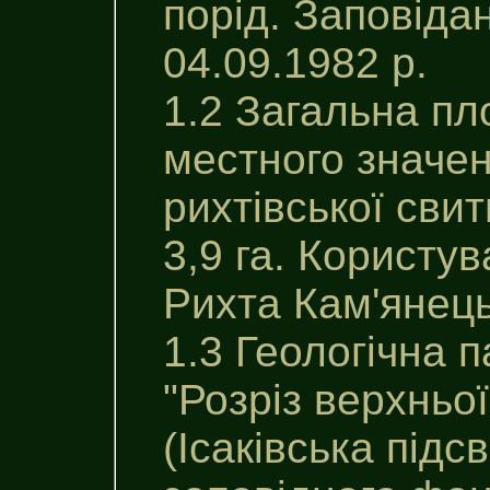
порід. Заповід
04.09.1982 р.
1.2 Загальна пл
местного значен
рихтiвської свит
3,9 га. Користув
Рихта Кам'янець
1.3 Геологічна 
"Розріз верхньої
(Iсакiвська пiдс