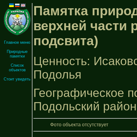
Памятка природ
верхней части 
подсвита)
Главное меню
Природные
памятки
Ценность: Исаков
Список
объектов
Подолья
Стоит увидеть
Географическое п
Подольский район
Фото объекта отсутствует