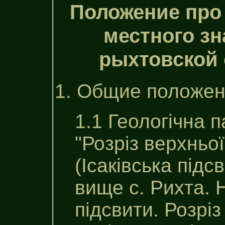
Положение про
местного зн
рыхтовской 
1. Общие положен
1.1 Геологічна 
"Розріз верхньої
(Iсакiвська пiдс
вище с. Рихта. 
пiдсвити. Розрі