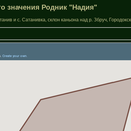
о значения Родник "Надия"
нив и с. Сатанивка, склон каньона над р. Збруч, Городокс