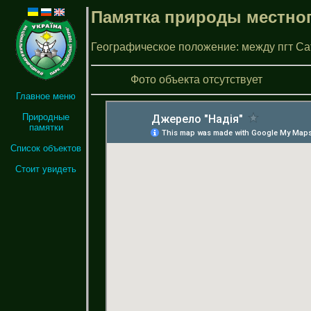
Памятка природы местног
Географическое положение: между пгт Сата
Фото объекта отсутствует
Главное меню
Природные
памятки
Список объектов
Стоит увидеть