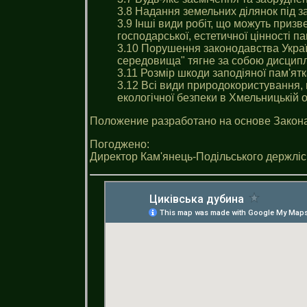
3.8 Надання земельних ділянок під з
3.9 Інші види робіт, що можуть призв
господарської, естетичної цінності п
3.10 Порушення законодавства Укра
середовища" тягне за собою дисциплі
3.11 Розмір шкоди заподіяної пам'ят
3.12 Всі види природокористування,
екологічної безпеки в Хмельницькiй 
Положение разработано на основе Закон
Погоджено:
Директор Кам'янець-Подільського держліс