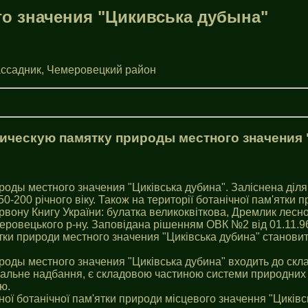
о значения "Цикивська дубына"
ассадник, Чемеровецкий район
ическую памятку природы местного значения
оды местного значения "Цикiвська дубина". Залiснена ділян
0-200 річного віку. Також на території ботанічної пам'ятки п
рвону Книгу України: булатка великоквіткова, Дремлик лесно
еровецького р-ну. Заповідана рішенням ОВК №2 від 01.11.96
тки природи местного значения "Цикiвська дубина" становит
роды местного значения "Цикiвська дубина" входить до скл
нальне надбання, є складовою частиною системи природних т
ю.
вної ботанічної пам'ятки природи місцевого значення "Цикiвс