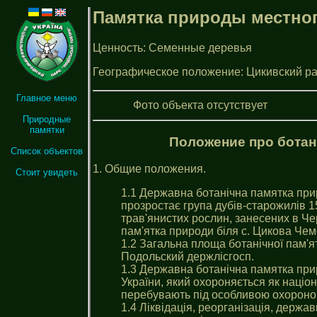
Памятка природы местног
Ценность: Семенные деревья
Географическое положение: Цикивский р
Главное меню
Фото объекта отсутствует
Природные
памятки
Положение про ботан
Список объектов
1. Общие положения.
Стоит увидеть
1.1 Державна ботанічна памятка прир
прозростає група дубiв-старожилiв 15
трав'янистих рослин, занесених в Че
пам'ятка природи біля с. Цикова Чем
1.2 Загальна площа ботанічної пам'я
Подольский держлісгосп.
1.3 Державна ботанічна памятка при
України, який охороняється як націо
перебувають під особливою охороно
1.4 Ліквідація, реорганізація, держа