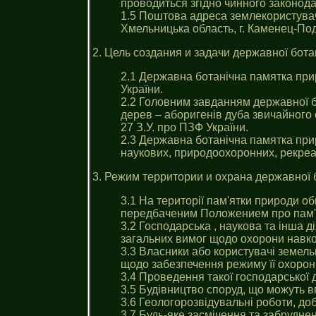
проводиться згідно чинного законода
1.5 Поштова адреса землекористува
Хмельницька область, г. Каменец-По
2. Цель создания и задачи державної бота
2.1 Державна ботанічна памятка при
України.
2.2 Головним завданням державної б
дерев – аборигенів дуба звичайного 
27 З.У. про ПЗФ України.
2.3 Державна ботанічна памятка при
наукових, природоохоронних, рекреа
3. Режим территории и охрана державної б
3.1 На території пам'ятки природи о
передбаченим Положением про пам'
3.2 Господарська , наукова та інша 
загальних вимог щодо охорони навк
3.3 Власники або користувачі земель
щодо забезпечення режиму її охорони
3.4 Проведення такої господарської 
3.5 Будівництво споруд, що можуть в
3.6 Геологорозвідувальні роботи, до
3.7 Будь-яке засмічення та забруднен