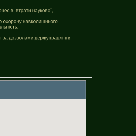
цесів, втрати наукової,
ро охорону навколишнього
льність.
ся за дозволами держуправління