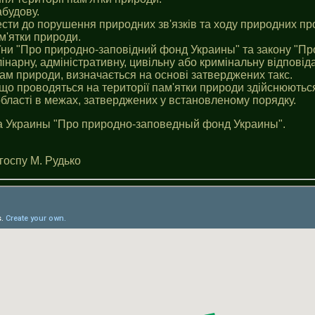
абудову.
ести до порушення природних зв'язків та ходу природних про
ам'ятки природи.
їни "Про природно-заповідний фонд Украины" та закону "П
нарну, адміністративну, цивільну або кримінальну відповіда
кам природи, визначається на основі затверджених такс.
 що проводяться на території пам'ятки природи здійснюють
області в межах, затверджених у встановленому порядку.
а Украины "Про природно-заповедный фонд Украины".
госпу М. Рудько