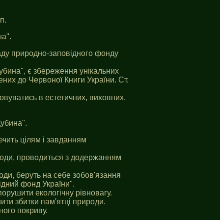
п.
а".
аду природно-заповiдного фонду
убина", є збереження унікальних
них до Червоної Книги України. Ст.
овуватись в естетичних, виховних,
убина".
ечить цілям i завданням
ироди, проводиться з додержанням
оди, беруть на себе зобов'язання
iдний фонд України".
порушити екологічну рівновагу.
ити збитки пам'ятці природи.
ного покриву.