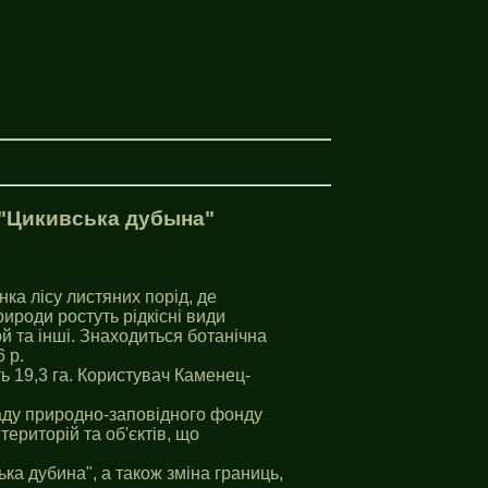
 "Цикивська дубына"
ка лісу листяних порід, де
рироди ростуть рідкісні види
й та інші. Знаходиться ботанічна
 р.
ь 19,3 га. Користувач Каменец-
аду природно-заповiдного фонду
ериторій та об'єктів, що
ька дубина", а також зміна границь,