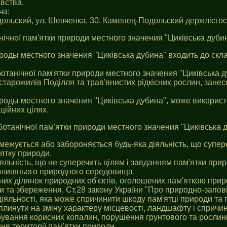
вства.
ча:
дольский, ул. Шевченка, 30, Каменец-Подольский держлісгос
нічної пам'ятки природи местного значения "Цикiвська дубин
роды местного значения "Цикiвська дубина" входить до скл
отанічної пам'ятки природи местного значения "Цикiвська д
старожилів Поділля та трав'янистих рідкісних рослин, занесе
роды местного значения "Цикiвська дубина", може використ
ційних цілях.
отанічної пам'ятки природи местного значения "Цикiвська д
бмежується або забороняється будь-яка діяльність, що супер
ятку природи.
діяльність, що не суперечить цілям i завданням пам'ятки пр
олишнього природного середовища.
них ділянок природних об'єктів, оголошених пам'яткою прир
 та збереження. Ст.28 закону України "Про природно-запов
діяльності, яка може спричинити шкоду пам'ятці природи та 
плинути на зміну характеру місцевості, ландшафту i спричин
бування корисних копалин, порушення грунтового та рослин
ня території пам'ятки природи.