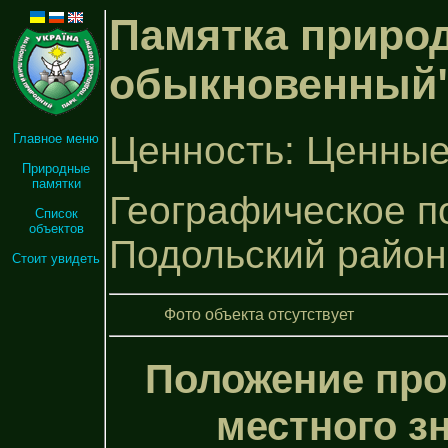
Памятка природ
обыкновенный
Ценность: Ценные
Главное меню
Природные
памятки
Географическое п
Список
объектов
Подольский район
Стоит увидеть
Фото объекта отсутствует
Положение про
местного з