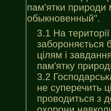
пам'ятки природи 
обыкновенный".
3.1 На територі
забороняється б
цілям i завдан
пам'ятку природ
3.2 Господарська
не суперечить ц
проводиться з 
охорони навкол