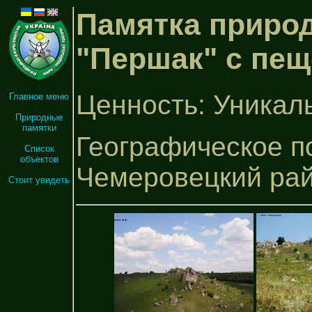
Памятка природ
"Першак" с пе
Ценность: Уникал
Главное меню
Природные
памятки
Географическое п
Список
объектов
Чемеровецкий ра
Стоит увидеть