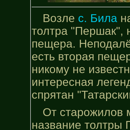
Возле
с. Била
на
толтра "Першак", 
пещера. Неподалёк
есть вторая пещер
никому не извест
интересная легенд
спрятан "Татарски
От старожилов 
название толтры П