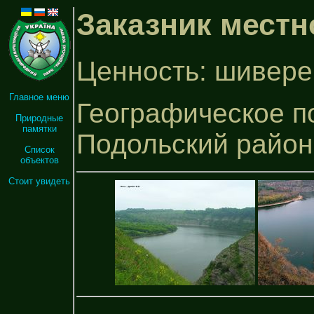
Заказник местн
Ценность: шиверек
Главное меню
Географическое по
Природные
памятки
Подольский район
Список
объектов
Стоит увидеть