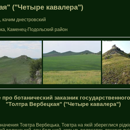
ая" ("Четыре кавалера")
, качим днестровский
бка, Каменец-Подольский район
 про ботанический заказник государственного
"Толтра Вербецкая" ("Четыре кавалера")
начения Товтра Вербецька. Товтра на якій збереглися рідкіс