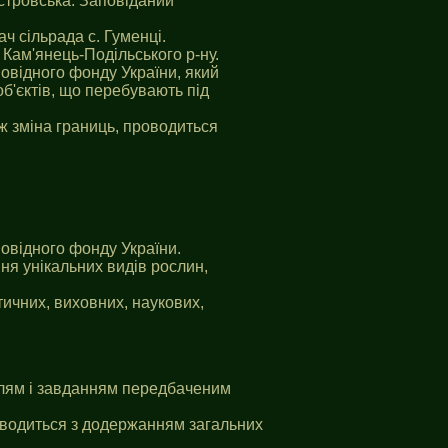
істровська. Заповіданий
ч сільрада с. Гуменці.
 Кам'янець-Подільського р-ну.
овiдного фонду України, який
б'єктів, що перебувають під
ож зміна границь, проводиться
овiдного фонду України.
ня унікальних видів рослин,
ичних, виховних, наукових,
цілям i завданням передбаченим
роводиться з додержанням загальних