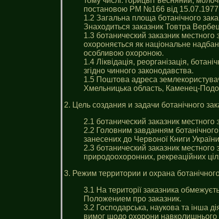
тому числі: горицвіт весняний, моло
постановою РМ №166 від 15.07.1977 
1.2 Загальна площа ботанічного зака
Знаходиться заказник Товтра Вербець
1.3 ботанический заказник местного
охороняється як національне надбан
особливою охороною.
1.4 Ліквідація, реорганізація, ботан
згідно чинного законодавства.
1.5 Поштова адреса землекористува
Хмельницька область, Каменец-Подоль
2. Цель создания и задачи ботанічного за
2.1 ботанический заказник местного
2.2 Головним завданням ботанічного
занесених до Червоної Книги України.
2.3 ботанический заказник местного
природоохоронних, рекреаційних ціл
3. Режим территории и охрана ботанічног
3.1 На території заказника обмежуєт
Положением про заказник.
3.2 Господарська, наукова та інша д
вимог щодо охорони навколишнього