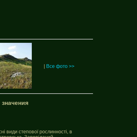
|
Все фото >>
 значения
ні види степової рослинності, в