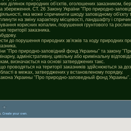
них ділянок природних об'єктів, оголошених заказником, бе
а збереження. СТ. 26 Закону України "Про природно-заповi
діяльності, яка може спричинити шкоду заповідному об'єкту 
плинути на зміну характеру місцевості, ландшафту i спричин
бування корисних копалин, порушення грунтового та рослин
ня території заказника.
абудову.
ести до порушення природних зв'язків та ходу природних про
казника.
їни "Про природно-заповідний фонд Украины" та закону "П
нарну, адміністративну, цивільну або кримінальну відповіда
икам, визначається на основі затверджених такс.
 що проводяться на території заказників здійснюються за д
області в межах, затверджених у встановленому порядку.
Закона Украины "Про природно-заповедный фонд Украины".