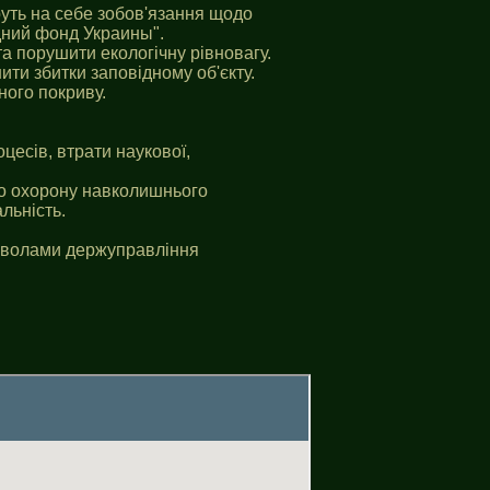
руть на себе зобов'язання щодо
дний фонд Украины".
та порушити екологічну рівновагу.
ити збитки заповідному об'єкту.
ного покриву.
цесів, втрати наукової,
ро охорону навколишнього
льність.
озволами держуправління