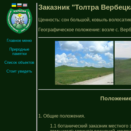
Заказник "Толтра Вербецк
Ценность: сон большой, ковыль волосатик
Географическое положение: возле с. Вер
Главное меню
Природные
памятки
Список объектов
Стоит увидеть
Положение
1. Общие положения.
1.1 ботанический заказник местного з