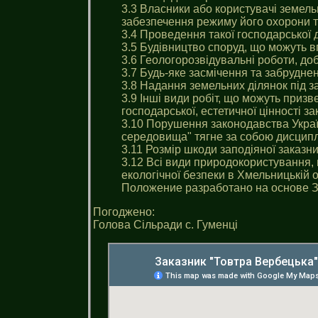
3.3 Власники або користувачi земель
забезпечення режиму його охорони т
3.4 Проведення такої господарської 
3.5 Будівництво споруд, що можуть в
3.6 Геологорозвідувальні роботи, до
3.7 Будь-яке засмічення та забруднен
3.8 Надання земельних ділянок під з
3.9 Інші види робіт, що можуть призв
господарської, естетичної цінності за
3.10 Порушення законодавства Укра
середовища" тягне за собою дисциплі
3.11 Розмір шкоди заподіяної заказн
3.12 Всі види природокористування,
екологічної безпеки в Хмельницькiй 
Положение разработано на основе 
Погоджено:
Голова Сільради с. Гуменці