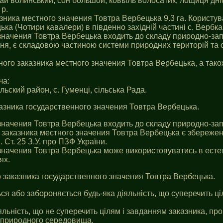
чай волинський, сон большой, ковыль волосатик, лощиця дн
р.
зника местного значения Товтра Вербецька 9.3 га. Користува
ка (Чотири кавалери) в пiвденно західній частині с. Вербка
 значения Товтра Вербецька входить до складу природно-зап
ня, є складовою частиною системи природних територій та о
ічного заказника местного значения Товтра Вербецька, а так
ча:
ский район, с. Гуменці, сільська Рада.
казника государственного значения Товтра Вербецька.
 значения Товтра Вербецька входить до складу природно-зап
 заказника местного значения Товтра Вербецька є збережен
 Ст. 25 З.У. про ПЗФ України.
 значения Товтра Вербецька може використовуватись в естет
ях.
о заказника государственного значения Товтра Вербецька.
ься або забороняється будь-яка діяльність, що суперечить 
іяльність, що не суперечить цілям i завданням заказника, п
 природного середовища.