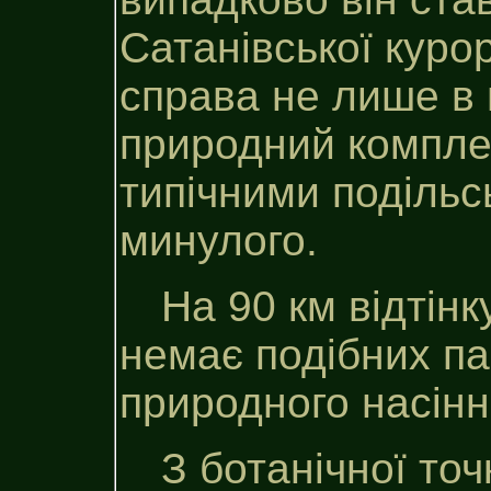
Сатанівської куро
справа не лише в 
природний компле
типічними поділь
минулого.
На 90 км відтін
немає подібних па
природного насінн
З ботанічної точ