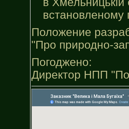
в Хмельницькiй 
встановленому 
Положение разраб
"Про природно-за
Погоджено:
Директор НПП "Поді