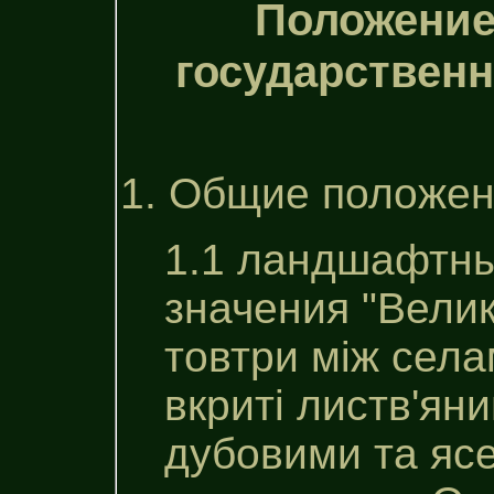
Положение
государственн
1. Общие положен
1.1 ландшафтны
значения "Велик
товтри між села
вкриті листв'ян
дубовими та яс