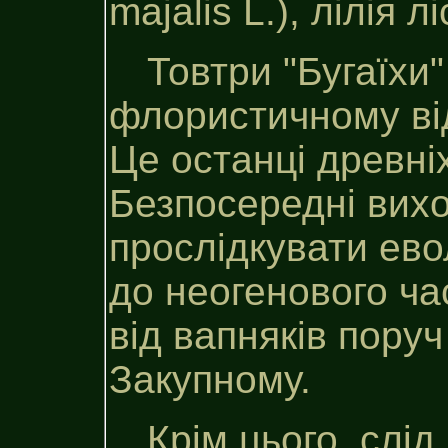
majalis L.), лілія л
Товтри "Бугаїхи
флористичному від
Це останці древні
Безпосередні вих
прослідкувати ев
до неогенового час
від вапняків поруч
Закупному.
Крім цього, слід