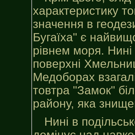
характеристику тов
значення в геодез
Бугаїха" є найвищ
рівнем моря. Нині
поверхні Хмельниц
Медоборах взагал
товтра "Замок" бі
району, яка знище
Нині в подільськ
домінує над навко