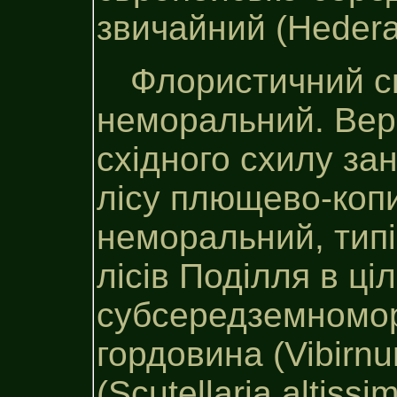
звичайний (Hedera 
Флористичний с
неморальний. Вер
східного схилу за
лісу плющево-копи
неморальний, типіч
лісів Поділля в ціл
субсередземномор
гордовина (Vibirn
(Scutellaria altissi