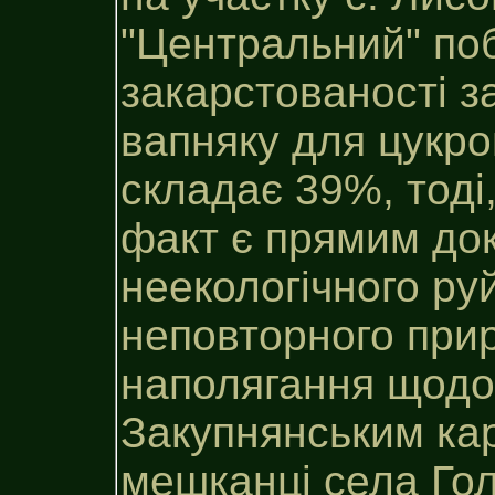
"Центральний" поб
закарстованості з
вапняку для цукро
складає 39%, тоді
факт є прямим до
неекологічного ру
неповторного прир
наполягання щодо 
Закупнянським ка
мешканці села Го