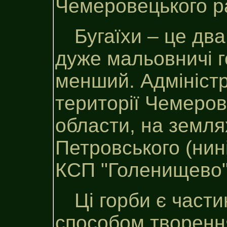
Чемеровецького ра
Бугаїхи – це дв
дуже мальовничі г
менший. Адмініст
території Чемеро
области, на земля
Петровського (нин
КСП "Голенищево"
Ці горби є части
способом творення