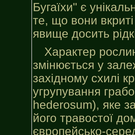
Бугаїхи" є унікал
те, що вони вкрит
явище досить рідк
Характер рослин
змінюється у залеж
західному схилі к
угрупування грабо
hederosum), яке з
його травостої до
європейсько-сере