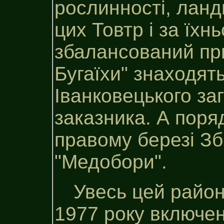
рослинності, лан
цих Товтр і за їх
збалансований пр
Бугаїхи" знаходять
Іванковецького з
заказника. А поряд
правому березі З
"Медобори".
Увесь цей райо
1977 року включен