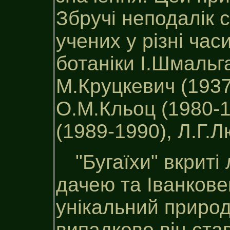
Збручі неподалік с
учених у різні час
ботаніки І.Шмальга
М.Круцкевич (1937
О.М.Кльоц (1980-1
(1989-1990), Л.Г.Л
"Бугаїхи" вкриті
дачею та Іванков
унікальний приро
випадково він ста