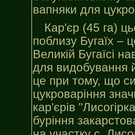
вапняки для цукро
Кар'єр (45 га) 
поблизу Бугаїх – 
Великій Бугаїсі на
для видобування й
це при тому, що с
цукроваріння знач
кар'єрів "Лисогірк
буріння закарстова
на участку с. Лисо