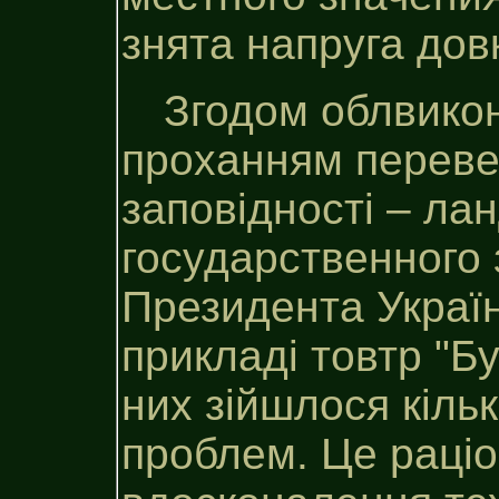
знята напруга довк
Згодом облвико
проханням перевес
заповідності – ла
государственного
Президента Україн
прикладі товтр "Б
них зійшлося кіль
проблем. Це раці