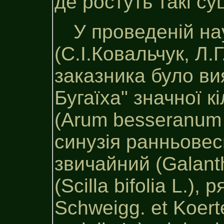
де ростуть такі су
У проведеній на
(С.І.Ковальчук, Л.
заказника було ви
Бугаїха" значної к
(Arum besseranum 
синузія ранньовес
звичайний (Galanth
(Scilla bifolia L.)
Schweigg. et Koert