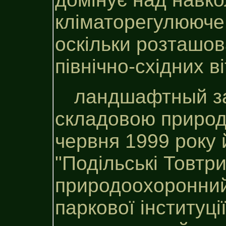
кліматорегулююче
оскільки розташо
північно-східних ві
ландшафтный зак
складовою природн
червня 1999 року
"Подільські Товтр
природоохоронний 
паркової інституці