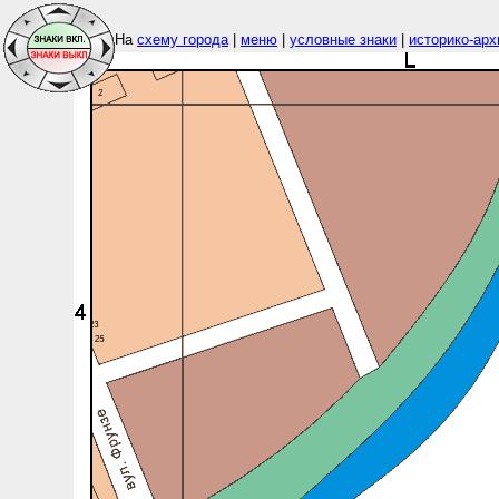
На
схему города
|
меню
|
условные знаки
|
историко-арх