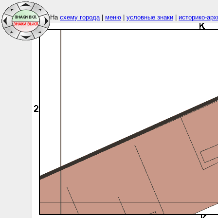
На
схему города
|
меню
|
условные знаки
|
историко-арх