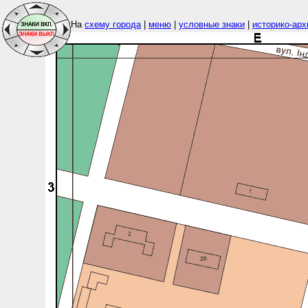
На
схему города
|
меню
|
условные знаки
|
историко-арх