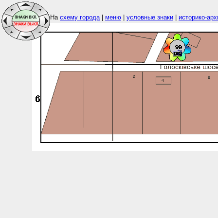
На
схему города
|
меню
|
условные знаки
|
историко-арх