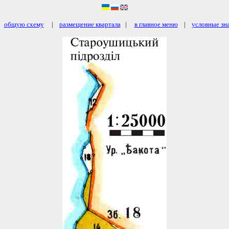
на
общую схему
|
размещение квартала
|
в главное меню
|
условные зн