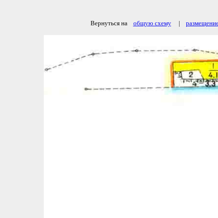
Вернуться на
общую схему
|
размещение