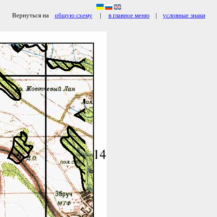
Вернуться на
общую схему
|
в главное меню
|
условные знаки