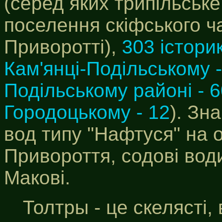
(серед яких трипільськ
поселення скіфського ч
Приворотті),
303 істори
Кам'янці-Подільському 
Подільському районі - 6
Городоцькому - 12
). Зн
вод типу "Нафтуся" на 
Привороття, содові вод
Макові.
Толтры - це скелясті, 