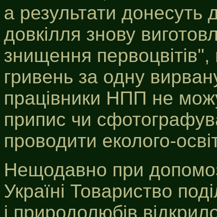
а результати донесуть 
довкілля знову виготовл
знищення первоцвітів",
гривень за одну вирва
працівники НПП не можу
припис чи сфотографув
проводити еколого-осві
Нещодавно при допомоз
Україні Товариство под
і природолюбів відкрило