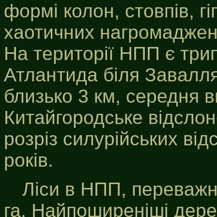
формі колон, стовпів, гі
хаотичних нагромаджень
На території НПП є три
Атлантида біля Завалля.
близько 3 км, середня в
Китайгородське відслон
розріз силурійських відс
років.
Ліси в НПП, переважн
га. Найпоширеніші дерев