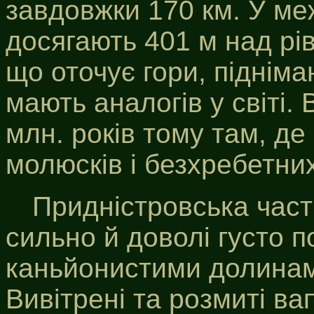
завдовжки 170 км. У м
досягають 401 м над рі
що оточує гори, підніма
мають аналогів у світі.
млн. років тому там, де
молюсків і безхребетних
Придністровська част
сильно й доволі густо 
каньйонистими долинами
Вивітрені та розмиті в