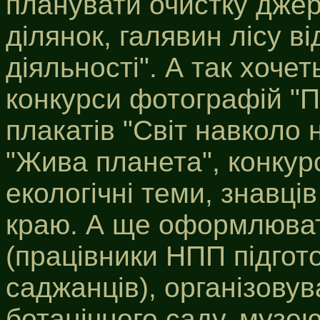
планувати очистку джер
ділянок, галявин лісу в
діяльності". А так хоче
конкурси фотографій "П
плакатів "Світ навколо 
"Жива планета", конкурс
екологічні теми, знавці
краю. А ще оформлюват
(працівники НПП підгот
саджанців), організову
ботанічного саду, муз