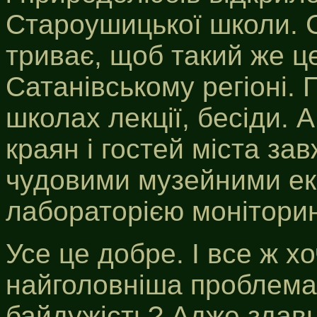
Староушицької школи. 
триває, щоб такий же це
Сатанівському регіоні.
школах лекції, бесіди. 
краян і гостей міста за
чудовими музейними екс
лабораторією моніторин
Усе це добре. І все ж хо
найголовніша проблема
байдужість? Адже здавн