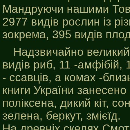
Мандруючи нашими Тов
2977 видів рослин із рі
зокрема, 395 видів пло
Надзвичайно великий 
видів риб, 11 -амфібій, 1
- ссавців, а комах -бли
книги України занесено 
поліксена, дикий кіт, со
зелена, беркут, змієїд.
На древніх скелях Смот