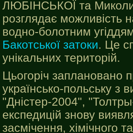
ЛЮБІНСЬКОЇ та Миколи
розглядає можливість н
водно-болотним угіддям
Бакотської затоки
. Це 
унікальних територій.
Цьогоріч заплановано п
українсько-польську з 
"Дністер-2004", "Толтры
експедицій знову виявля
засмічення, хімічного т