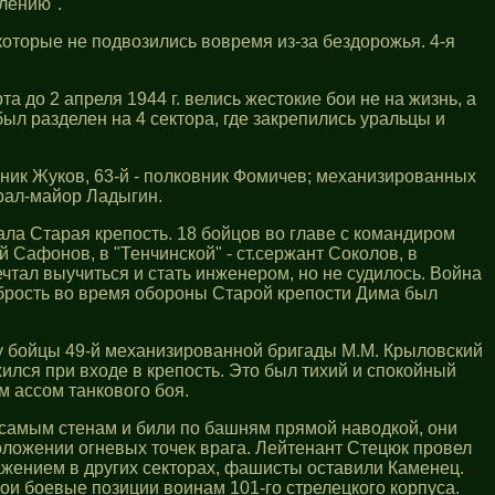
плению".
оторые не подвозились вовремя из-за бездорожья. 4-я
 до 2 апреля 1944 г. велись жестокие бои не на жизнь, а
ыл разделен на 4 сектора, где закрепились уральцы и
вник Жуков, 63-й - полковник Фомичев; механизированных
ерал-майор Ладыгин.
ала Старая крепость. 18 бойцов во главе с командиром
 Сафонов, в "Тенчинской" - ст.сержант Соколов, в
чтал выучиться и стать инженером, но не судилось. Война
рабрость во время обороны Старой крепости Дима был
ну бойцы 49-й механизированной бригады М.М. Крыловский
жился при входе в крепость. Это был тихий и спокойный
м ассом танкового боя.
 самым стенам и били по башням прямой наводкой, они
положении огневых точек врага. Лейтенант Стецюк провел
жением в других секторах, фашисты оставили Каменец.
вои боевые позиции воинам 101-го стрелецкого корпуса.