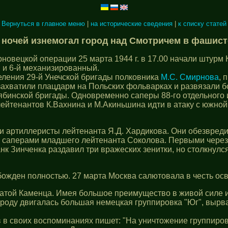
Вернуться в главное меню
|
на исторические сведения
|
к списку статей
и ночей изнемогал город над Смотричем в фашист
новецкой операции 25 марта 1944 г. в 17.00 начали штурм
й и 6-й механизированный.
еления 29-й Унечской бригады полковника
М.С. Смирнова
, 
захватили плацдарм на Польских фольварках и развязали б
ябинской бригады. Одновременно саперы 88-го отдельного 
ейтенантов К.Вахнина и М.Акиньшина идти в атаку с южной
 артиллеристы лейтенанта Я.Д. Хардикова. Они обезвредил
саперами младшего лейтенанта Соколова. Первыми через м
анк Зинченка раздавил три вражеских зенитки, но столкнулс
вобожден полностью. 27 марта Москва салютовала в честь о
атой Каменца. Имея большое преимущество в живой силе и 
оду двигалась большая немецкая группировка "Юг", вырвав
 своих воспоминаниях пишет: "На уничтожение группировки