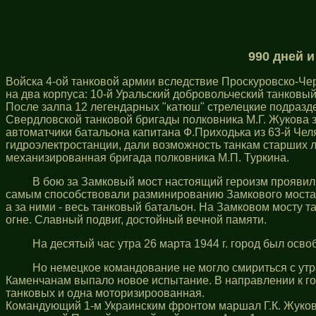
990 дней 
Войска 4-ой танковой армии вследствие Проскуровско-Чер
на два корпуса: 10-й Уральский добровольческий танковы
После залпа 12 легендарных "катюш" стрелецкие подразд
Свердловской танковой бригады полковника М.Г. Жукова 
автоматчики батальона капитана Ф.Приходька из 63-й Чел
гидроэлектростанции, дали возможность танкам старших л
механизированная бригада полковника М.П. Туркина.
В бою за Замковый мост настоящий героизм проявили
самым способствовали разминированию Замкового моста 
а за ними - весь танковый батальон. На Замковом мосту т
огне. Славный подвиг, достойный вечной памяти.
На десятый час утра 26 марта 1944 г. город был ос
Но немецкое командование не могло смириться с утр
Каменчанам выпало новое испытание. В направлении к гор
танковых и одна моторизироованная.
Командующий 1-м Украинским фронтом маршал Г.К. Жуков в