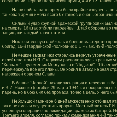
соединений Первой гвардейской армии, 4-я и 1-я танковые
Наши войска на то время были крайне изнурены, не 
танковая армия имела всего 67 танков и очень ограничен
Сильный удар крупной вражеской группировки был нац
на смерть. 16 атак отбили гвардейцы. Штаб обороны во гл
защищали каждый клочок земли.
Исключительную стойкость и боевое мастерство проя
бригад: 16-й гвардейской -полковник В.Е.Рывж, 49-й -пол
Немецкие захватчики старались вернуть утраченные п
ст.лейтенантом И.Я. Стецюком расположились в разных уг
"Колпаке" - пулеметчик Моргунов, а в "Лядской" - 16-лет
перечеркнула все его планы. Он ходил в атаку, не зная 
награжден орденом Славы.
В башне "Черной" находилась рация и телефон, в ба
и В.И. Ноженко (погибли 29 марта 1944 г. и похоронены в
парень, но в бою бил без промаха, точно в цель. У него 
Небольшой гарнизон 6 дней мужественно отбивал ата
так и не смогли осуществить прорыв. Местный житель Г.И
успешную операцию по ликвидации вражеских батарей. Н
Третьего апреля, согласно приказу командования 4-й танк