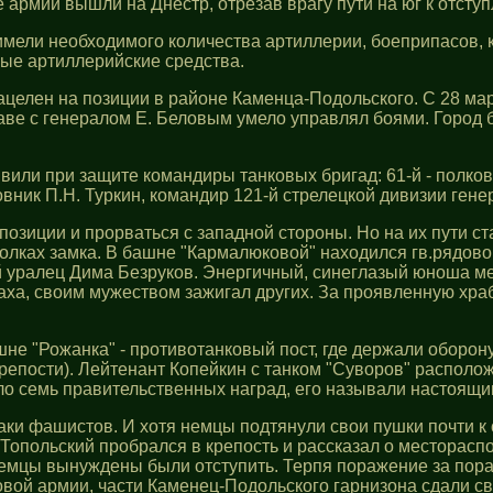
 армии вышли на Днестр, отрезав врагу пути на юг к отсту
имели необходимого количества артиллерии, боеприпасов, к
ные артиллерийские средства.
елен на позиции в районе Каменца-Подольского. С 28 марта
аве с генералом Е. Беловым умело управлял боями. Город б
вили при защите командиры танковых бригад: 61-й - полко
ковник П.Н. Туркин, командир 121-й стрелецкой дивизии ген
озиции и прорваться с западной стороны. Но на их пути ст
олках замка. В башне "Кармалюковой" находился гв.рядовой
ний уралец Дима Безруков. Энергичный, синеглазый юноша ме
страха, своим мужеством зажигал других. За проявленную х
шне "Рожанка" - противотанковый пост, где держали оборо
 крепости). Лейтенант Копейкин с танком "Суворов" располо
было семь правительственных наград, его называли настоящи
ки фашистов. И хотя немцы подтянули свои пушки почти к
. Топольский пробрался в крепость и рассказал о месторас
емцы вынуждены были отступить. Терпя поражение за пора
овой армии, части Каменец-Подольского гарнизона сдали с