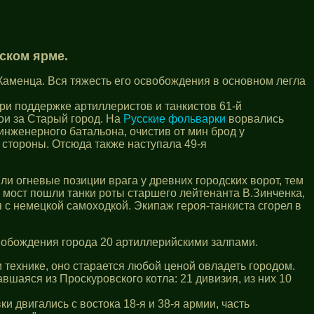
ском ярме.
 Каменца. Вся тяжесть его освобождения в основном легла
при поддержке артиллеристов и танкистов 61-й
ои за Старый город. На
Русские фольварки
ворвались
инженерного батальона, очистив от мин брод у
 стороны. Отсюда также наступала 49-я
и огневые позиции врага у древних городских ворот, тем
ост пошли танки роты старшего лейтенанта В.Зинченка,
я с немецкой самоходкой. Экипаж героя-танкиста сгорел в
свобождения города 20 артиллерийскими залпами.
технике, оно старается любой ценой овладеть городом.
шаяся из Проскуровского котла: 21 дивизия, из них 10
 двигались с востока 18-я и 38-я армии, часть